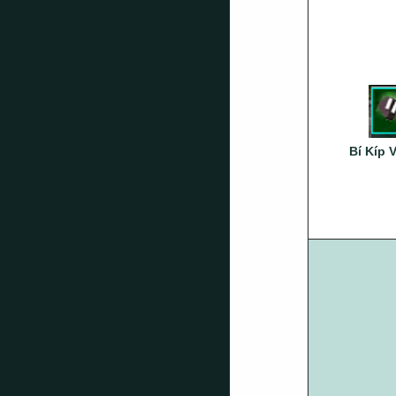
Bí Kíp 