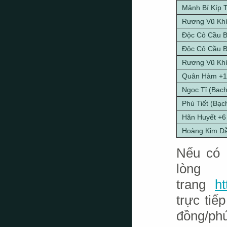
Mảnh Bí Kíp 
Rương Vũ Khí
Độc Cô Cầu B
Độc Cô Cầu B
Rương Vũ Khí 
Quân Hàm +10
Ngọc Tỉ (Bạch
Phù Tiết (Bạc
Hãn Huyết +6
Hoàng Kim D
Nếu có 
lòn
trang
h
trực ti
đồng/phú