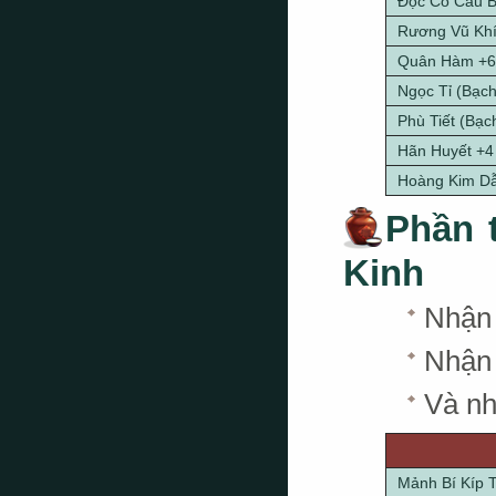
Độc Cô Cầu B
Rương Vũ Khí 
Quân Hàm +6 
Ngọc Tỉ (Bạch
Phù Tiết (Bạc
Hãn Huyết +4
Hoàng Kim D
Phần 
Kinh
Nhậ
Nhậ
Và nh
Mảnh Bí Kíp