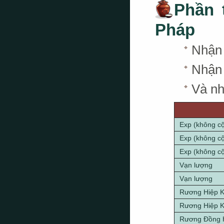
Phần 
Pháp
Nhậ
Nhận
Và nh
Exp (không c
Exp (không c
Exp (không c
Vạn lượng
Vạn lượng
Rương Hiệp 
Rương Hiệp 
Rương Đồng 