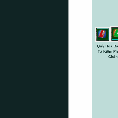
Quỳ Hoa Bả
Tà Kiếm Ph
Chân