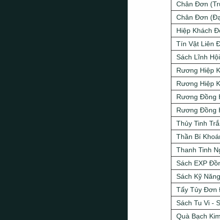
Chân Đơn (Tr
Chân Đơn (Đạ
Hiệp Khách 
Tín Vật Liên 
Sách Lĩnh Hội
Rương Hiệp 
Rương Hiệp 
Rương Đồng 
Rương Đồng 
Thủy Tinh Tr
Thần Bí Khoá
Thanh Tinh N
Sách EXP Đồ
Sách Kỹ Năng
Tẩy Tủy Đơn
Sách Tu Vi - 
Quà Bạch Kim