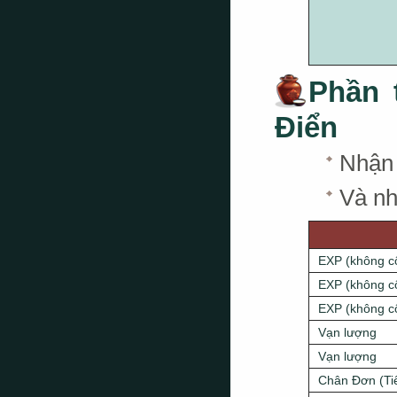
Phần 
Điển
Nhậ
Và nh
EXP
(không c
EXP
(không c
EXP
(không c
Vạn lượng
Vạn lượng
Chân Đơn (Ti