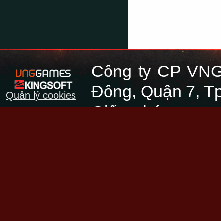
Công ty CP VNG
Đông, Quận 7, Tp
Quản lý cookies
Giấy phép cung 
45/GP-PTTH&TTĐT
điện tử cấp ngày
Quyết định phát 
PTTH&TTĐT do Cục
cấp ngày 30/05/2