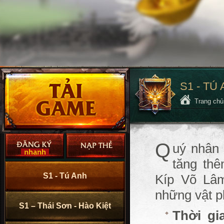
S1 - TÚ
Trang ch
Q
uý nhân 
tăng thê
S1 - Tú Anh
Kíp Võ Lâm
những vật ph
S1 – Thái Sơn - Hào Kiệt
Thời gi