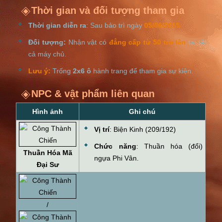
Thời gian và đối tượng tham gia
Thời gian diễn ra
: Sau bảo trì ngày
05/06/2015.
Đối tượng:
Nhận vật có
đẳng cấp từ 50 trở lên
tại tất
cả máy chủ.
Lưu ý:
Trống
2x6 ô
hành trang để tham gia sự kiện.
NPC & vật phẩm liên quan
Hình ảnh
Ghi chú
Vị trí
: Biện Kinh (209/192)
Chức năng
: Thuần hóa (đổi)
Thuần Hóa Mã
ngựa Phi Vân.
Đại Sư
/