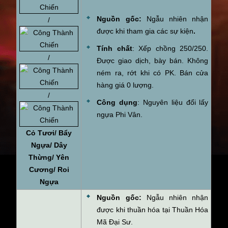
Nguồn gốc:
Ngẫu nhiên nhận
/
được khi tham gia các sự kiện
.
Tính chất
: Xếp chồng 250/250.
/
Được giao dịch, bày bán. Không
ném ra, rớt khi có PK. Bán cửa
hàng giá 0 lượng.
/
Công dụng
: Nguyên liệu đổi lấy
ngựa Phi Vân.
Cỏ Tươi/ Bẩy
Ngựa/ Dây
Thừng/ Yên
Cương/ Roi
Ngựa
Nguồn gốc:
Ngẫu nhiên nhận
được khi thuần hóa tại Thuần Hóa
Mã Đại Sư.