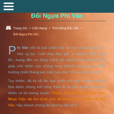
Đổi Ngựa Phi Vân
Trang chủ
>
Cẩm Nang
>
Tính Năng Đặc Sắc
>
Đổi Ngựa Phi Vân
P
hi Vân
vốn là loài chiến mã rất mực trung thành, sở
hữu uy lực "cưỡi mây đạp gió" di chuyển thần thần
tốc, mang đến sự dũng mãnh với nguồn thần lực dồi dào
giúp chủ nhân của chúng tung hoành ngang dọc chiến
trường chiến thắng vạn trận, tựa như "hổ mọc thêm cánh"!
Tuy nhiên, đã từ rất lâu loài chiến mã này ít người thuần
hóa được chúng bởi công thức đã bị thất truyền. Nay đột
nhiên có lời tương truyền
Thuần Hóa Mã Đại Sư tại Nam
Nhạc Trấn đã tìm ra bí phổ để thuần hóa chiến mã Phi
Vân
, hãy nhanh chóng lên đường tầm phổ!