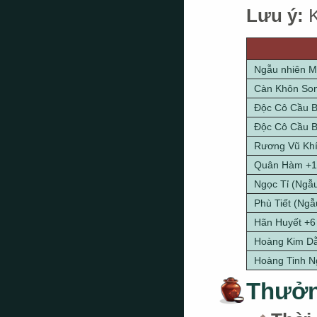
Lưu ý:
K
Ngẫu nhiên M
Càn Khôn Son
Độc Cô Cầu B
Độc Cô Cầu B
Rương Vũ Khí 
Quân Hàm +10
Ngọc Tỉ (Ngẫu
Phù Tiết (Ngẫ
Hãn Huyết +6
Hoàng Kim D
Hoàng Tinh N
Thưởn