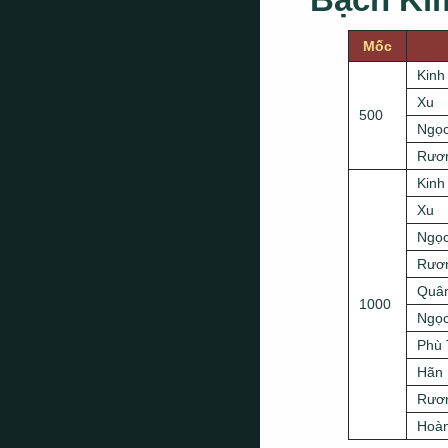
Bạch Ki
Mốc
Kinh
Xu
500
Ngọc
Rươn
Kinh
Xu
Ngọc
Rươn
Quân
1000
Ngọc
Phù 
Hãn 
Rươn
Hoàn