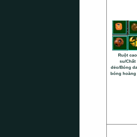
Ruột cao
su/Chất
dẻo/Bóng d
bóng hoàng