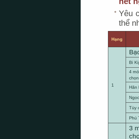
hết n
Yêu c
thể n
Hạng
Bạc
Bí K
4 mó
chọn
1
Hãn 
Ngọc
Tùy 
Phú 
3 m
chọ