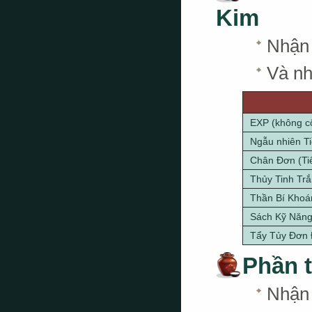
Kim
Nhậ
Và nh
EXP (không c
Ngẫu nhiên T
Chân Đơn (Ti
Thủy Tinh Tr
Thần Bí Khoá
Sách Kỹ Năng
Tẩy Tủy Đơn
Phần 
Nhậ