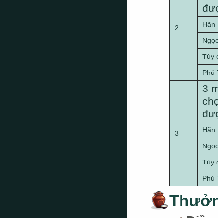
đượ
Hãn 
2
Ngọc
Tùy 
Phú 
3 m
chọ
đượ
Hãn 
3
Ngọc
Tùy 
Phú 
Thưởn