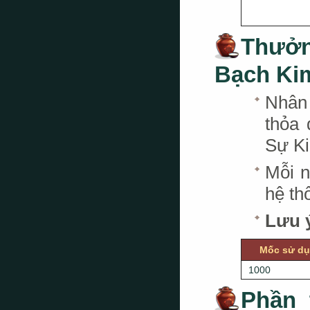
Thưở
Bạch Ki
Nhân
thỏa 
Sự Ki
Mỗi n
hệ th
Lưu 
Mốc sử dụ
1000
Phần