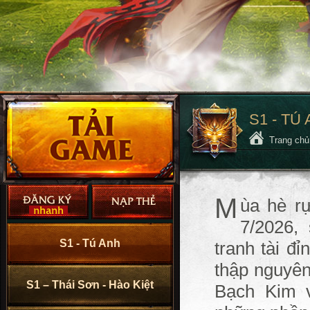
S1 - TÚ
Trang ch
M
ùa hè r
7/2026,
S1 - Tú Anh
tranh tài đ
thập nguyê
S1 – Thái Sơn - Hào Kiệt
Bạch Kim 