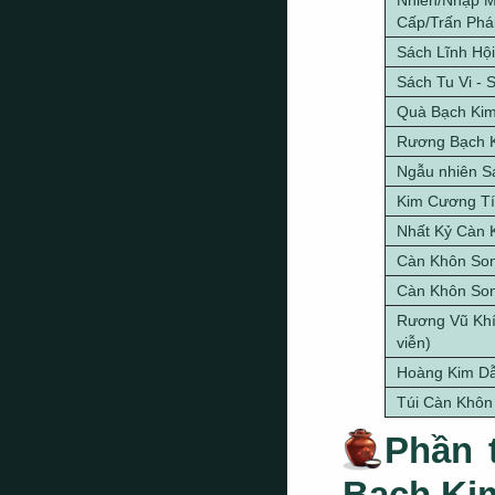
Nhiên/Nhập 
Cấp/Trấn Phá
Sách Lĩnh Hội
Sách Tu Vi - 
Quà Bạch Kim
Rương Bạch K
Ngẫu nhiên S
Kim Cương T
Nhất Kỷ Càn 
Càn Khôn Son
Càn Khôn Son
Rương Vũ Khí 
viễn)
Hoàng Kim D
Túi Càn Khôn
Phần 