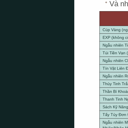
Và nh
Cúp Vàng (ng
EXP (không c
Ngẫu nhiên T
Túi Tiền Vạn (
Ngẫu nhiên Ch
Tín Vật Liên 
Ngẫu nhiên 
Thủy Tinh Tr
Thần Bí Khoá
Thanh Tinh N
Sách Kỹ Năng
Tẩy Tủy Đơn
Ngẫu nhiên M