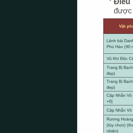
Điều 
được 
Vật p
Lệnh bài Dan
Phú Hào (90 
Vũ Khí Độc C
Trang Bị Bạch
đẹp)
Trang Bị Bạch
đẹp)
Cặp Nhẫn Vô 
+0]
Cặp Nhẫn Vô
Rương Hoàng
(tùy chọn) (t
nhiên)