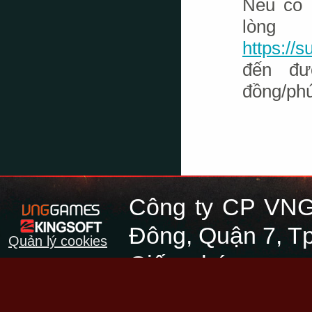
Nếu có 
lòng
https://
đến đ
đồng/phú
Công ty CP VNG
Đông, Quận 7, Tp
Quản lý cookies
Giấy phép cung 
45/GP-PTTH&TTĐT