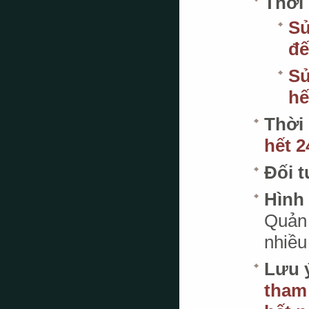
Thời
S
đế
S
hế
Thời
hết 2
Đối 
Hình
Quản 
nhiều
Lưu 
tham