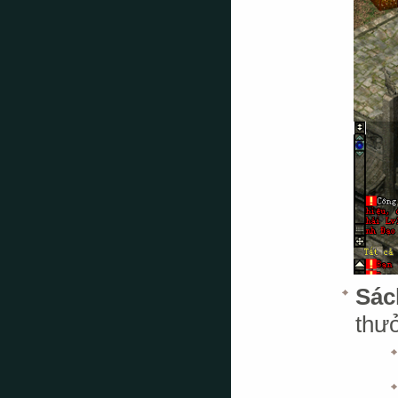
Sác
thưở