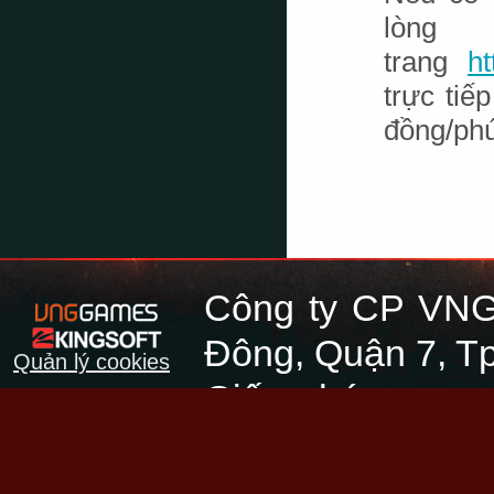
lòn
trang
h
trực ti
đồng/phú
Công ty CP VNG
Đông, Quận 7, Tp
Quản lý cookies
Giấy phép cung 
45/GP-PTTH&TTĐT
điện tử cấp ngày