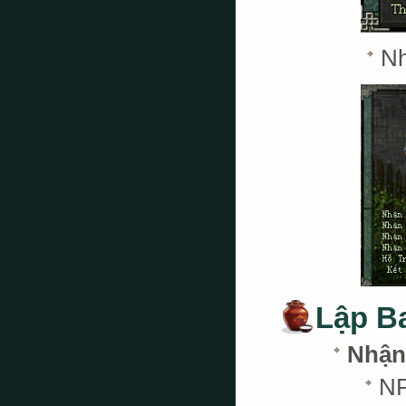
Nh
Lập Ba
Nhận
NP